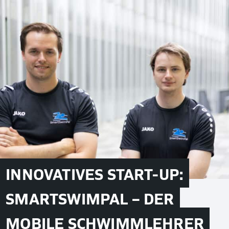
INNOVATIVES START-UP:
SMARTSWIMPAL – DER
MOBILE SCHWIMMLEHRER